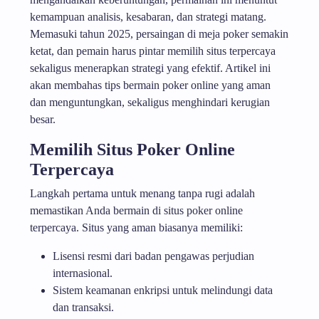
kemampuan analisis, kesabaran, dan strategi matang.
Memasuki tahun 2025, persaingan di meja poker semakin
ketat, dan pemain harus pintar memilih situs terpercaya
sekaligus menerapkan strategi yang efektif. Artikel ini
akan membahas tips bermain poker online yang aman
dan menguntungkan, sekaligus menghindari kerugian
besar.
Memilih Situs Poker Online
Terpercaya
Langkah pertama untuk menang tanpa rugi adalah
memastikan Anda bermain di situs poker online
terpercaya. Situs yang aman biasanya memiliki:
Lisensi resmi dari badan pengawas perjudian
internasional.
Sistem keamanan enkripsi untuk melindungi data
dan transaksi.