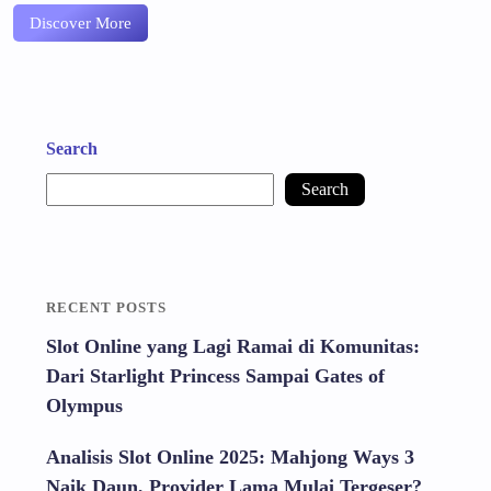
Discover More
Search
Search
RECENT POSTS
Slot Online yang Lagi Ramai di Komunitas:
Dari Starlight Princess Sampai Gates of
Olympus
Analisis Slot Online 2025: Mahjong Ways 3
Naik Daun, Provider Lama Mulai Tergeser?