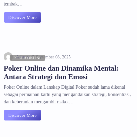
tembak…
Discover More
Admin
September 08, 2025
POKER ONLINE
Poker Online dan Dinamika Mental:
Antara Strategi dan Emosi
Poker Online dalam Lanskap Digital Poker sudah lama dikenal
sebagai permainan kartu yang mengandalkan strategi, konsentrasi,
dan keberanian mengambil risiko.…
Discover More