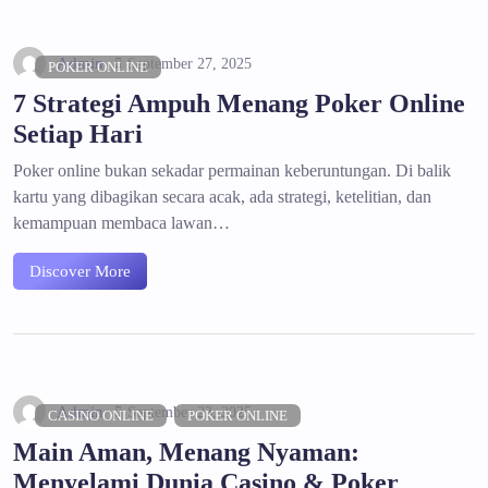
Admin
September 27, 2025
POKER ONLINE
7 Strategi Ampuh Menang Poker Online
Setiap Hari
Poker online bukan sekadar permainan keberuntungan. Di balik
kartu yang dibagikan secara acak, ada strategi, ketelitian, dan
kemampuan membaca lawan…
Discover More
Admin
September 23, 2025
CASINO ONLINE
POKER ONLINE
Main Aman, Menang Nyaman:
Menyelami Dunia Casino & Poker