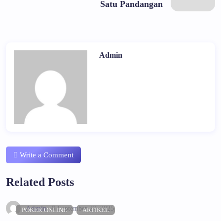
Satu Pandangan
Admin
Write a Comment
Related Posts
Admin
September 27, 2025
POKER ONLINE
ARTIKEL