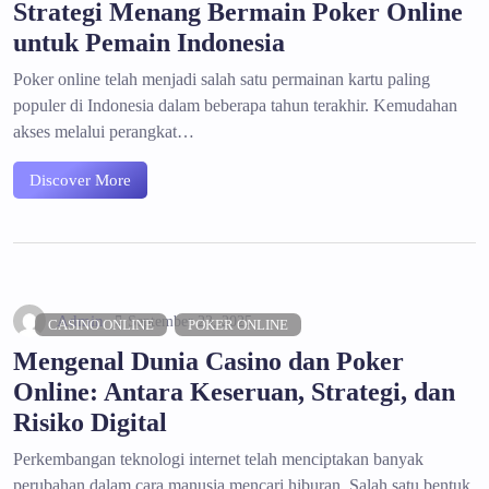
Strategi Menang Bermain Poker Online
untuk Pemain Indonesia
Poker online telah menjadi salah satu permainan kartu paling
populer di Indonesia dalam beberapa tahun terakhir. Kemudahan
akses melalui perangkat…
Discover More
Admin
September 23, 2025
CASINO ONLINE
POKER ONLINE
Mengenal Dunia Casino dan Poker
Online: Antara Keseruan, Strategi, dan
Risiko Digital
Perkembangan teknologi internet telah menciptakan banyak
perubahan dalam cara manusia mencari hiburan. Salah satu bentuk