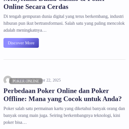
Online Secara Cerdas
Di tengah gempuran dunia digital yang terus berkembang, industri
hiburan pun ikut bertransformasi. Salah satu yang paling mencolok
adalah meningkatnya…
Discover More
Admin
August 22, 2025
POKER ONLINE
Perbedaan Poker Online dan Poker
Offline: Mana yang Cocok untuk Anda?
Poker salah satu permainan kartu yang diketahui banyak orang dan
banyak orang main juga. Seiring berkembangnya teknologi, kini
poker bisa…