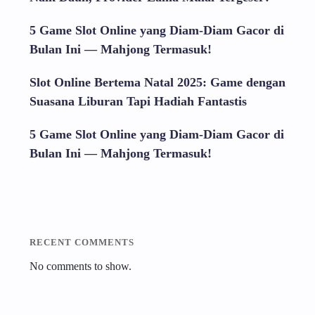
5 Game Slot Online yang Diam-Diam Gacor di
Bulan Ini — Mahjong Termasuk!
Slot Online Bertema Natal 2025: Game dengan
Suasana Liburan Tapi Hadiah Fantastis
5 Game Slot Online yang Diam-Diam Gacor di
Bulan Ini — Mahjong Termasuk!
RECENT COMMENTS
No comments to show.