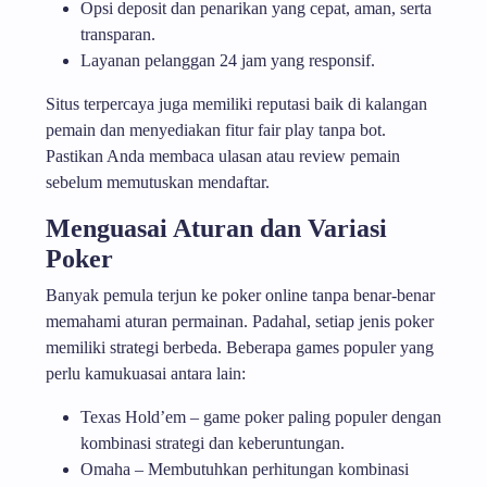
Opsi deposit dan penarikan yang cepat, aman, serta
transparan.
Layanan pelanggan 24 jam yang responsif.
Situs terpercaya juga memiliki reputasi baik di kalangan
pemain dan menyediakan fitur fair play tanpa bot.
Pastikan Anda membaca ulasan atau review pemain
sebelum memutuskan mendaftar.
Menguasai Aturan dan Variasi
Poker
Banyak pemula terjun ke poker online tanpa benar-benar
memahami aturan permainan. Padahal, setiap jenis poker
memiliki strategi berbeda. Beberapa games populer yang
perlu kamukuasai antara lain:
Texas Hold’em – game poker paling populer dengan
kombinasi strategi dan keberuntungan.
Omaha – Membutuhkan perhitungan kombinasi