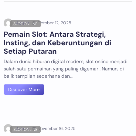
Admin
October 12, 2025
SLOT ONLINE
Pemain Slot: Antara Strategi,
Insting, dan Keberuntungan di
Setiap Putaran
Dalam dunia hiburan digital modern, slot online menjadi
salah satu permainan yang paling digemari. Namun, di
balik tampilan sederhana dan…
Discover More
Admin
November 16, 2025
SLOT ONLINE