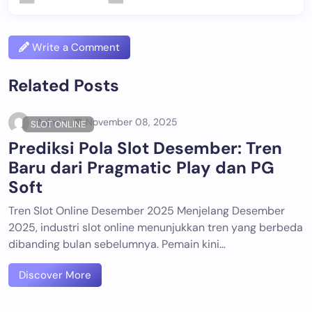
Write a Comment
Related Posts
Admin
November 08, 2025
SLOT ONLINE
Prediksi Pola Slot Desember: Tren
Baru dari Pragmatic Play dan PG
Soft
Tren Slot Online Desember 2025 Menjelang Desember
2025, industri slot online menunjukkan tren yang berbeda
dibanding bulan sebelumnya. Pemain kini…
Discover More