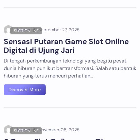
Admin
September 27, 2025
SLOT ONLINE
Sensasi Putaran Game Slot Online
Digital di Ujung Jari
Di tengah perkembangan teknologi yang begitu pesat,
dunia hiburan pun ikut bertransformasi. Salah satu bentuk
hiburan yang terus mencuri perhatian…
Discover More
Admin
November 08, 2025
SLOT ONLINE