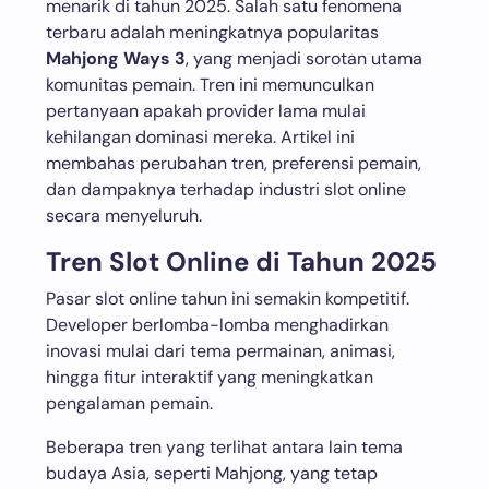
menarik di tahun 2025. Salah satu fenomena
terbaru adalah meningkatnya popularitas
Mahjong Ways 3
, yang menjadi sorotan utama
komunitas pemain. Tren ini memunculkan
pertanyaan apakah provider lama mulai
kehilangan dominasi mereka. Artikel ini
membahas perubahan tren, preferensi pemain,
dan dampaknya terhadap industri slot online
secara menyeluruh.
Tren Slot Online di Tahun 2025
Pasar slot online tahun ini semakin kompetitif.
Developer berlomba-lomba menghadirkan
inovasi mulai dari tema permainan, animasi,
hingga fitur interaktif yang meningkatkan
pengalaman pemain.
Beberapa tren yang terlihat antara lain tema
budaya Asia, seperti Mahjong, yang tetap