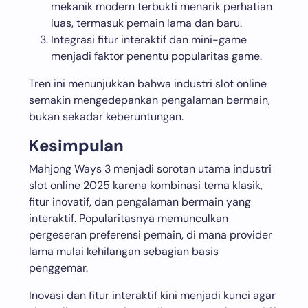
mekanik modern terbukti menarik perhatian
luas, termasuk pemain lama dan baru.
Integrasi fitur interaktif dan mini-game
menjadi faktor penentu popularitas game.
Tren ini menunjukkan bahwa industri slot online
semakin mengedepankan pengalaman bermain,
bukan sekadar keberuntungan.
Kesimpulan
Mahjong Ways 3 menjadi sorotan utama industri
slot online 2025 karena kombinasi tema klasik,
fitur inovatif, dan pengalaman bermain yang
interaktif. Popularitasnya memunculkan
pergeseran preferensi pemain, di mana provider
lama mulai kehilangan sebagian basis
penggemar.
Inovasi dan fitur interaktif kini menjadi kunci agar