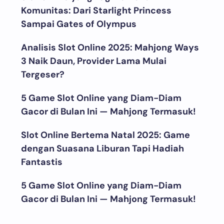
Komunitas: Dari Starlight Princess
Sampai Gates of Olympus
Analisis Slot Online 2025: Mahjong Ways
3 Naik Daun, Provider Lama Mulai
Tergeser?
5 Game Slot Online yang Diam-Diam
Gacor di Bulan Ini — Mahjong Termasuk!
Slot Online Bertema Natal 2025: Game
dengan Suasana Liburan Tapi Hadiah
Fantastis
5 Game Slot Online yang Diam-Diam
Gacor di Bulan Ini — Mahjong Termasuk!