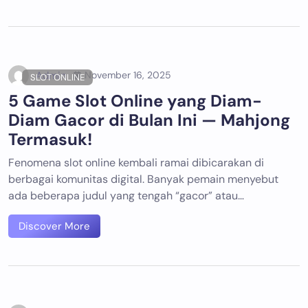
Admin
November 16, 2025
SLOT ONLINE
5 Game Slot Online yang Diam-
Diam Gacor di Bulan Ini — Mahjong
Termasuk!
Fenomena slot online kembali ramai dibicarakan di
berbagai komunitas digital. Banyak pemain menyebut
ada beberapa judul yang tengah “gacor” atau…
Discover More