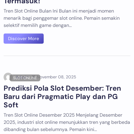
Termasuk!
Tren Slot Online Bulan Ini Bulan ini menjadi momen
menarik bagi penggemar slot online. Pemain semakin
selektif memilih game dengan…
Discover More
Admin
November 08, 2025
SLOT ONLINE
Prediksi Pola Slot Desember: Tren
Baru dari Pragmatic Play dan PG
Soft
Tren Slot Online Desember 2025 Menjelang Desember
2025, industri slot online menunjukkan tren yang berbeda
dibanding bulan sebelumnya. Pemain kini…