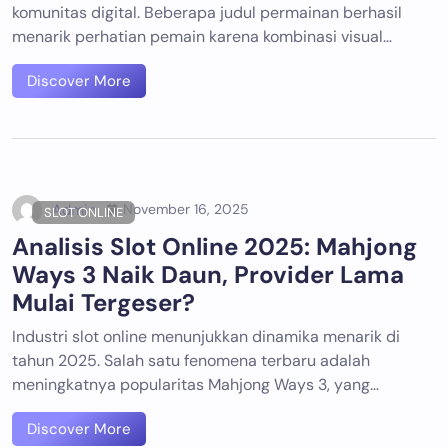
komunitas digital. Beberapa judul permainan berhasil
menarik perhatian pemain karena kombinasi visual…
Discover More
Admin
November 16, 2025
SLOT ONLINE
Analisis Slot Online 2025: Mahjong
Ways 3 Naik Daun, Provider Lama
Mulai Tergeser?
Industri slot online menunjukkan dinamika menarik di
tahun 2025. Salah satu fenomena terbaru adalah
meningkatnya popularitas Mahjong Ways 3, yang…
Discover More