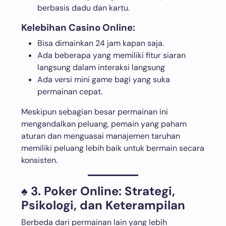
berbasis dadu dan kartu.
Kelebihan Casino Online:
Bisa dimainkan 24 jam kapan saja.
Ada beberapa yang memiliki fitur siaran
langsung dalam interaksi langsung
Ada versi mini game bagi yang suka
permainan cepat.
Meskipun sebagian besar permainan ini
mengandalkan peluang, pemain yang paham
aturan dan menguasai manajemen taruhan
memiliki peluang lebih baik untuk bermain secara
konsisten.
♠️ 3. Poker Online: Strategi,
Psikologi, dan Keterampilan
Berbeda dari permainan lain yang lebih