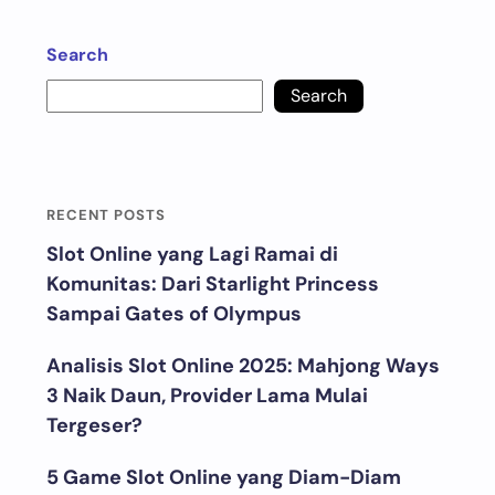
Search
Search
RECENT POSTS
Slot Online yang Lagi Ramai di
Komunitas: Dari Starlight Princess
Sampai Gates of Olympus
Analisis Slot Online 2025: Mahjong Ways
3 Naik Daun, Provider Lama Mulai
Tergeser?
5 Game Slot Online yang Diam-Diam