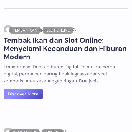
Admin
September 09, 2025
TEMBAK IKAN
SLOT ONLINE
Tembak Ikan dan Slot Online:
Menyelami Kecanduan dan Hiburan
Modern
Transformasi Dunia Hiburan Digital Dalam era serba
digital, permainan daring tidak lagi sekadar soal
kompetisi atau kesenangan ringan. Dua jenis…
Discover More
Admin
August 18, 2025