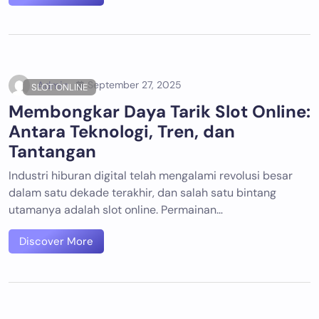
Admin
September 27, 2025
SLOT ONLINE
Membongkar Daya Tarik Slot Online:
Antara Teknologi, Tren, dan
Tantangan
Industri hiburan digital telah mengalami revolusi besar
dalam satu dekade terakhir, dan salah satu bintang
utamanya adalah slot online. Permainan…
Discover More