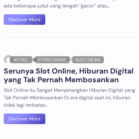
ada beberapa judul yang tengah “gacor” atau…
Discover More
Admin
August 20, 2025
ARTIKEL
POKER ONLINE
SLOT ONLINE
Serunya Slot Online, Hiburan Digital
yang Tak Pernah Membosankan
Slot Online Itu Sangat Menyenangkan Hiburan Digital yang
Tak Pernah Membosankan Di era digital saat ini, hiburan
tidak lagi terbatas…
Discover More