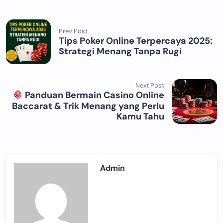
Prev Post
Tips Poker Online Terpercaya 2025:
Strategi Menang Tanpa Rugi
Next Post
Panduan Bermain Casino Online
Baccarat & Trik Menang yang Perlu
Kamu Tahu
Admin