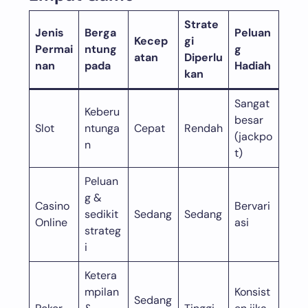
Strate
Jenis
Berga
Peluan
Kecep
gi
Permai
ntung
g
atan
Diperlu
nan
pada
Hadiah
kan
Sangat
Keberu
besar
Slot
ntunga
Cepat
Rendah
(jackpo
n
t)
Peluan
g &
Casino
Bervari
sedikit
Sedang
Sedang
Online
asi
strateg
i
Ketera
mpilan
Konsist
Sedang