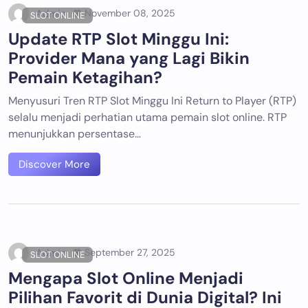
Admin
November 08, 2025
SLOT ONLINE
Update RTP Slot Minggu Ini:
Provider Mana yang Lagi Bikin
Pemain Ketagihan?
Menyusuri Tren RTP Slot Minggu Ini Return to Player (RTP)
selalu menjadi perhatian utama pemain slot online. RTP
menunjukkan persentase…
Discover More
Admin
September 27, 2025
SLOT ONLINE
Mengapa Slot Online Menjadi
Pilihan Favorit di Dunia Digital? Ini