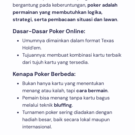
bergantung pada keberuntungan,
poker adalah
permainan yang membutuhkan logika,
strategi, serta pembacaan situasi dan lawan
.
Dasar-Dasar Poker Online:
Umumnya dimainkan dalam format Texas
Hold’em.
Tujuannya: membuat kombinasi kartu terbaik
dari tujuh kartu yang tersedia.
Kenapa Poker Berbeda:
Bukan hanya kartu yang menentukan
menang atau kalah, tapi
cara bermain
.
Pemain bisa menang tanpa kartu bagus
melalui teknik
bluffing
.
Turnamen poker sering diadakan dengan
hadiah besar, baik secara lokal maupun
internasional.