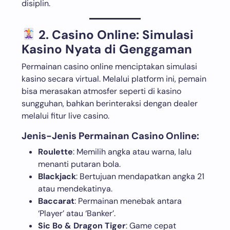
disiplin.
2. Casino Online: Simulasi
Kasino Nyata di Genggaman
Permainan casino online menciptakan simulasi
kasino secara virtual. Melalui platform ini, pemain
bisa merasakan atmosfer seperti di kasino
sungguhan, bahkan berinteraksi dengan dealer
melalui fitur live casino.
Jenis-Jenis Permainan Casino Online:
Roulette
: Memilih angka atau warna, lalu
menanti putaran bola.
Blackjack
: Bertujuan mendapatkan angka 21
atau mendekatinya.
Baccarat
: Permainan menebak antara
‘Player’ atau ‘Banker’.
Sic Bo & Dragon Tiger
: Game cepat