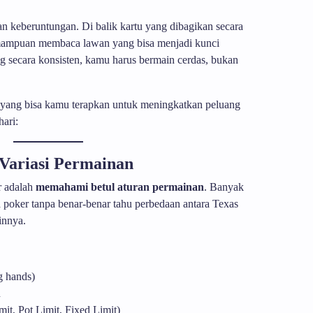
n keberuntungan. Di balik kartu yang dibagikan secara
 kemampuan membaca lawan yang bisa menjadi kunci
 secara konsisten, kamu harus bermain cerdas, bukan
yang bisa kamu terapkan untuk meningkatkan peluang
ari:
Variasi Permainan
r adalah
memahami betul aturan permainan
. Banyak
 poker tanpa benar-benar tahu perbedaan antara Texas
innya.
g hands)
n
it, Pot Limit, Fixed Limit)