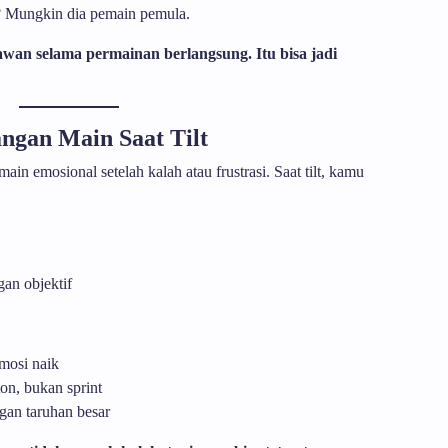
? Mungkin dia pemain pemula.
awan selama permainan berlangsung. Itu bisa jadi
ngan Main Saat Tilt
main emosional setelah kalah atau frustrasi. Saat tilt, kamu
an objektif
mosi naik
on, bukan sprint
gan taruhan besar