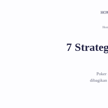
Skip
to
HO
content
Ho
7 Strat
Poker 
dibagikan