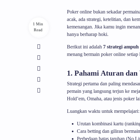
Poker online bukan sekadar permaina
acak, ada strategi, ketelitian, dan
1 Min
kemenangan. Jika kamu ingin menang
Read
hanya berharap hoki.
Berikut ini adalah
7 strategi ampuh
menang bermain poker online setiap h
1.
Pahami Aturan dan 
Strategi pertama dan paling mendasa
pemain yang langsung terjun ke meja
Hold’em, Omaha, atau jenis poker la
Luangkan waktu untuk mempelajari:
Urutan kombinasi kartu (rankin
Cara betting dan giliran bermai
Perbedaan batas taruhan (No Lim