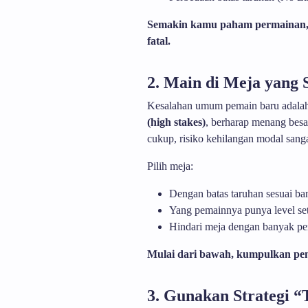
Semakin kamu paham permainan, 
fatal.
2.
Main di Meja yang 
Kesalahan umum pemain baru adala
(high stakes)
, berharap menang besa
cukup, risiko kehilangan modal sanga
Pilih meja:
Dengan batas taruhan sesuai ba
Yang pemainnya punya level se
Hindari meja dengan banyak pem
Mulai dari bawah, kumpulkan peng
3.
Gunakan Strategi “