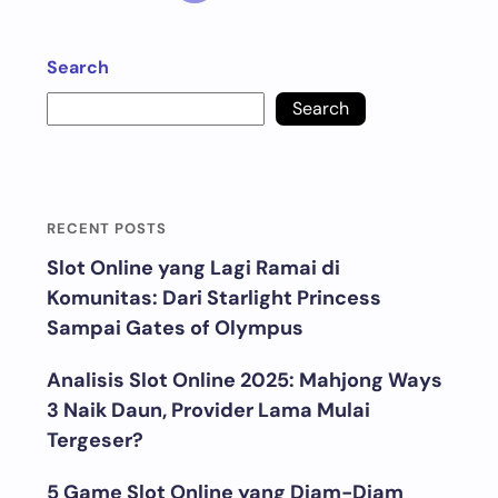
Search
Search
RECENT POSTS
Slot Online yang Lagi Ramai di
Komunitas: Dari Starlight Princess
Sampai Gates of Olympus
Analisis Slot Online 2025: Mahjong Ways
3 Naik Daun, Provider Lama Mulai
Tergeser?
5 Game Slot Online yang Diam-Diam