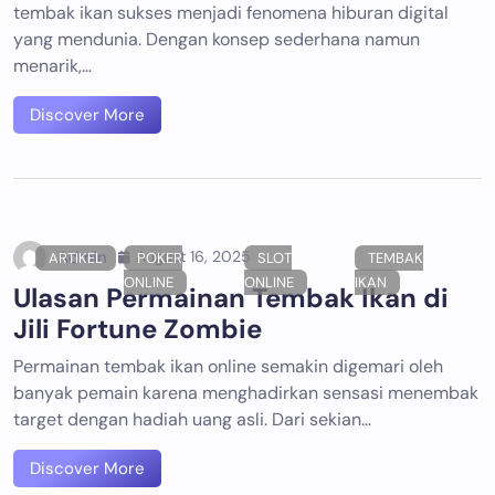
tembak ikan sukses menjadi fenomena hiburan digital
yang mendunia. Dengan konsep sederhana namun
menarik,…
Discover More
Admin
August 16, 2025
ARTIKEL
POKER
SLOT
TEMBAK
ONLINE
ONLINE
IKAN
Ulasan Permainan Tembak Ikan di
Jili Fortune Zombie
Permainan tembak ikan online semakin digemari oleh
banyak pemain karena menghadirkan sensasi menembak
target dengan hadiah uang asli. Dari sekian…
Discover More