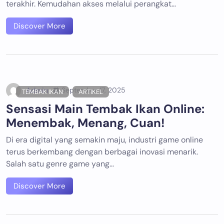
terakhir. Kemudahan akses melalui perangkat…
Discover More
Admin
September 17, 2025
TEMBAK IKAN
ARTIKEL
Sensasi Main Tembak Ikan Online:
Menembak, Menang, Cuan!
Di era digital yang semakin maju, industri game online
terus berkembang dengan berbagai inovasi menarik.
Salah satu genre game yang…
Discover More