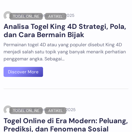
Admin
September 12, 2025
TOGEL ONLINE
ARTIKEL
Analisa Togel King 4D Strategi, Pola,
dan Cara Bermain Bijak
Permainan togel 4D atau yang populer disebut King 4D
menjadi salah satu topik yang banyak menarik perhatian
penggemar angka. Sebagai…
Discover More
Admin
September 07, 2025
TOGEL ONLINE
ARTIKEL
Togel Online di Era Modern: Peluang,
Prediksi, dan Fenomena Sosial