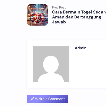
Prev Post
Cara Bermain Togel Secar
Aman dan Bertanggung
Jawab
Admin
Write a Comment