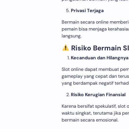
Privasi Terjaga
Bermain secara online memberi
pemain bisa menjaga kerahasiaa
langsung.
Risiko Bermain Sl
Kecanduan dan Hilangnya
Slot online dapat membuat pem
gameplay yang cepat dan terus 
yang berdampak negatif terhad
Risiko Kerugian Finansial
Karena bersifat spekulatif, slo
waktu singkat, terutama jika p
bermain secara emosional.