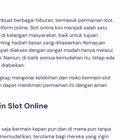
mbuat berbagai hiburan, termasuk permainan slot,
form online. Slot online kini menjadi salah satu
di kalangan masyarakat, baik untuk tujuan
ming hadiah besar yang ditawarkan. Kemajuan
apat diakses dengan sangat mudah hanya melalui
r. Namun, di balik semua kemudahan itu, tetap ada
 diabaikan.
kap mengenai kelebihan dan risiko bermain slot
main dapat menikmati permainan ini dengan aman
n Slot Online
a saja bermain kapan pun dan di mana pun tanpa
gat memudahkan, terutama bagi mereka yang ingin