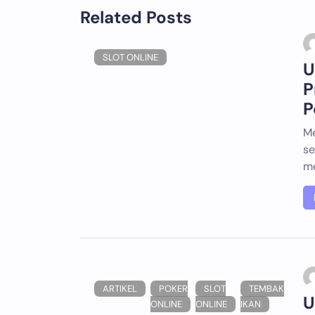
Related Posts
SLOT ONLINE
U
P
P
Me
se
me
ARTIKEL
POKER
SLOT
TEMBAK
U
ONLINE
ONLINE
IKAN