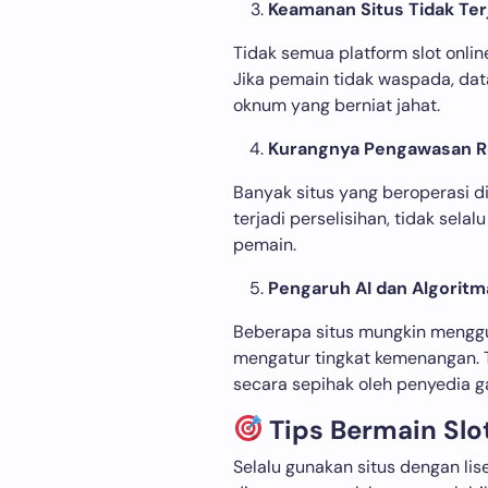
Keamanan Situs Tidak Ter
Tidak semua platform slot onli
Jika pemain tidak waspada, dat
oknum yang berniat jahat.
Kurangnya Pengawasan 
Banyak situs yang beroperasi di 
terjadi perselisihan, tidak se
pemain.
Pengaruh AI dan Algoritm
Beberapa situs mungkin menggu
mengatur tingkat kemenangan. 
secara sepihak oleh penyedia 
Tips Bermain Slo
Selalu gunakan situs dengan li