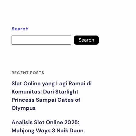
Search
Search
RECENT POSTS
Slot Online yang Lagi Ramai di
Komunitas: Dari Starlight
Princess Sampai Gates of
Olympus
Analisis Slot Online 2025:
Mahjong Ways 3 Naik Daun,