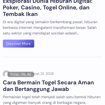
Eksplorasi Dunia Hiburan Digital:
Poker, Casino, Togel Online, dan
Tembak Ikan
Di era digital yang semakin berkembang pesat, hiburan
berbasis internet mengalami transformasi besar. Salah
satu sektor yang mendapat sorotan adalah…
Discover More
Admin
August 22, 2025
TOGEL ONLINE
Cara Bermain Togel Secara Aman
dan Bertanggung Jawab
Permainan togel telah menjadi salah satu bentuk hiburan
yang digemari banyak orang di berbagai negara,