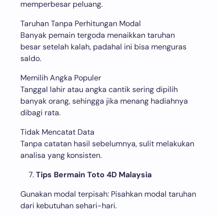
memperbesar peluang.
Taruhan Tanpa Perhitungan Modal
Banyak pemain tergoda menaikkan taruhan
besar setelah kalah, padahal ini bisa menguras
saldo.
Memilih Angka Populer
Tanggal lahir atau angka cantik sering dipilih
banyak orang, sehingga jika menang hadiahnya
dibagi rata.
Tidak Mencatat Data
Tanpa catatan hasil sebelumnya, sulit melakukan
analisa yang konsisten.
Tips Bermain Toto 4D Malaysia
Gunakan modal terpisah: Pisahkan modal taruhan
dari kebutuhan sehari-hari.