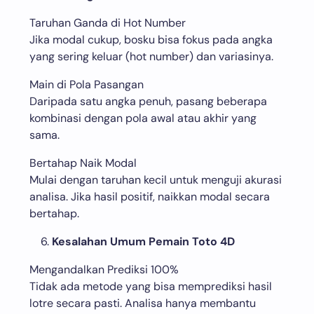
Taruhan Ganda di Hot Number
Jika modal cukup, bosku bisa fokus pada angka
yang sering keluar (hot number) dan variasinya.
Main di Pola Pasangan
Daripada satu angka penuh, pasang beberapa
kombinasi dengan pola awal atau akhir yang
sama.
Bertahap Naik Modal
Mulai dengan taruhan kecil untuk menguji akurasi
analisa. Jika hasil positif, naikkan modal secara
bertahap.
Kesalahan Umum Pemain Toto 4D
Mengandalkan Prediksi 100%
Tidak ada metode yang bisa memprediksi hasil
lotre secara pasti. Analisa hanya membantu