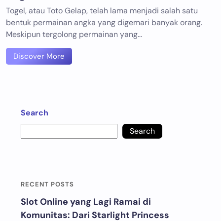
Togel, atau Toto Gelap, telah lama menjadi salah satu
bentuk permainan angka yang digemari banyak orang.
Meskipun tergolong permainan yang…
Discover More
Search
Search
RECENT POSTS
Slot Online yang Lagi Ramai di
Komunitas: Dari Starlight Princess