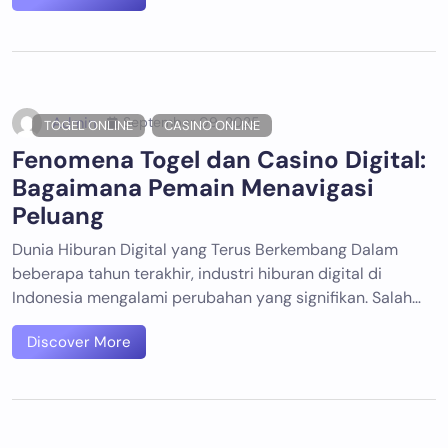
Admin
September 09, 2025
TOGEL ONLINE
CASINO ONLINE
Fenomena Togel dan Casino Digital:
Bagaimana Pemain Menavigasi
Peluang
Dunia Hiburan Digital yang Terus Berkembang Dalam
beberapa tahun terakhir, industri hiburan digital di
Indonesia mengalami perubahan yang signifikan. Salah…
Discover More