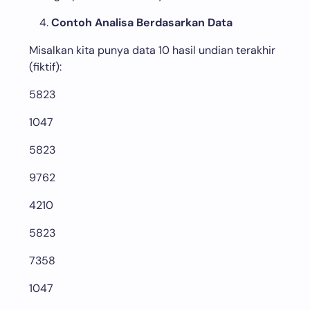
Contoh Analisa Berdasarkan Data
Misalkan kita punya data 10 hasil undian terakhir
(fiktif):
5823
1047
5823
9762
4210
5823
7358
1047