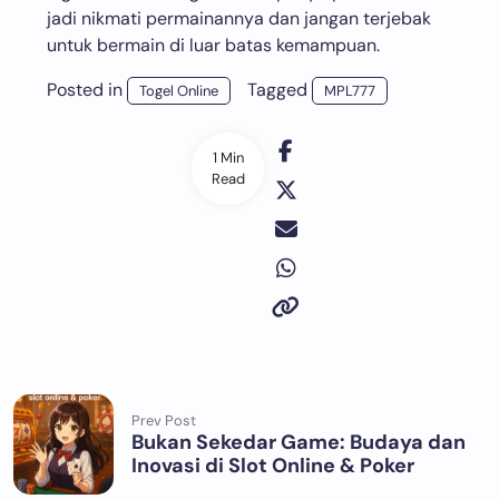
jadi nikmati permainannya dan jangan terjebak
untuk bermain di luar batas kemampuan.
Posted in
Tagged
Togel Online
MPL777
1 Min
Read
Prev Post
Bukan Sekedar Game: Budaya dan
Inovasi di Slot Online & Poker