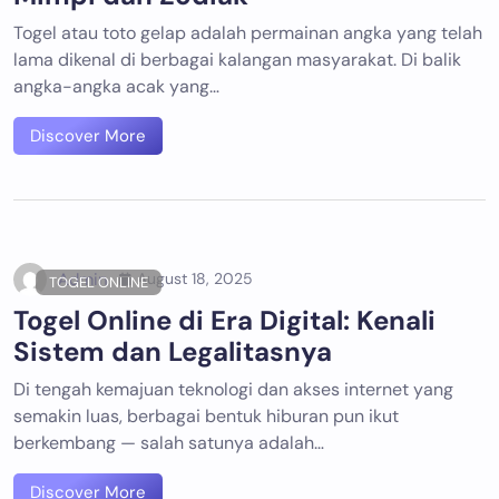
Togel atau toto gelap adalah permainan angka yang telah
lama dikenal di berbagai kalangan masyarakat. Di balik
angka-angka acak yang…
Discover More
Admin
August 18, 2025
TOGEL ONLINE
Togel Online di Era Digital: Kenali
Sistem dan Legalitasnya
Di tengah kemajuan teknologi dan akses internet yang
semakin luas, berbagai bentuk hiburan pun ikut
berkembang — salah satunya adalah…
Discover More