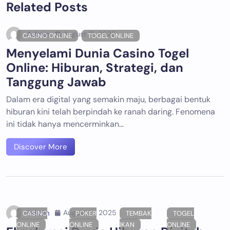
Related Posts
Admin
August 12, 2025
CASINO ONLINE
TOGEL ONLINE
Menyelami Dunia Casino Togel
Online: Hiburan, Strategi, dan
Tanggung Jawab
Dalam era digital yang semakin maju, berbagai bentuk
hiburan kini telah berpindah ke ranah daring. Fenomena
ini tidak hanya mencerminkan…
Discover More
Admin
August 14, 2025
CASINO
POKER
TEMBAK
TOGEL
ONLINE
ONLINE
IKAN
ONLINE