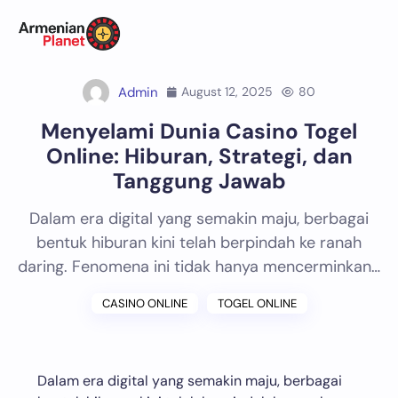
Skip
to
content
Admin
August 12, 2025
80
Menyelami Dunia Casino Togel
Online: Hiburan, Strategi, dan
Tanggung Jawab
Dalam era digital yang semakin maju, berbagai
bentuk hiburan kini telah berpindah ke ranah
daring. Fenomena ini tidak hanya mencerminkan…
CASINO ONLINE
TOGEL ONLINE
Dalam era digital yang semakin maju, berbagai