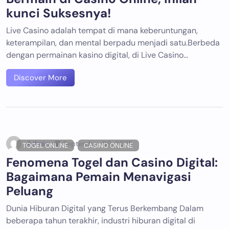
kunci Suksesnya!
Live Casino adalah tempat di mana keberuntungan,
keterampilan, dan mental berpadu menjadi satu.Berbeda
dengan permainan kasino digital, di Live Casino…
Discover More
Admin
September 09, 2025
TOGEL ONLINE
CASINO ONLINE
Fenomena Togel dan Casino Digital:
Bagaimana Pemain Menavigasi
Peluang
Dunia Hiburan Digital yang Terus Berkembang Dalam
beberapa tahun terakhir, industri hiburan digital di