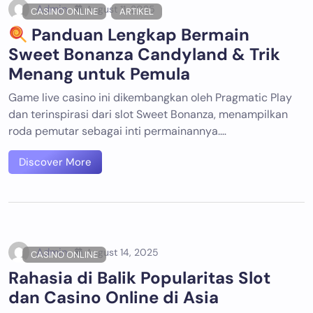
Admin
August 11, 2025
CASINO ONLINE
ARTIKEL
Panduan Lengkap Bermain
Sweet Bonanza Candyland & Trik
Menang untuk Pemula
Game live casino ini dikembangkan oleh Pragmatic Play
dan terinspirasi dari slot Sweet Bonanza, menampilkan
roda pemutar sebagai inti permainannya.…
Discover More
Admin
August 14, 2025
CASINO ONLINE
Rahasia di Balik Popularitas Slot
dan Casino Online di Asia