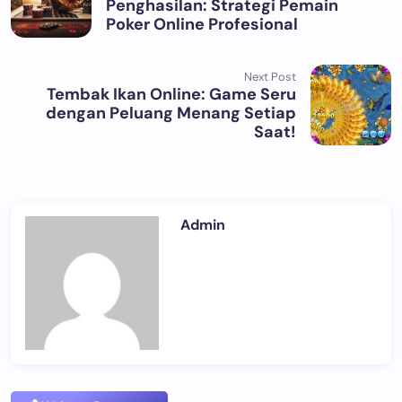
Penghasilan: Strategi Pemain
Poker Online Profesional
Next Post
Tembak Ikan Online: Game Seru
dengan Peluang Menang Setiap
Saat!
Admin