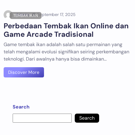
Admin
September 17, 2025
TEMBAK IKAN
Perbedaan Tembak Ikan Online dan
Game Arcade Tradisional
Game tembak ikan adalah salah satu permainan yang
telah mengalami evolusi signifikan seiring perkembangan
teknologi. Dari awalnya hanya bisa dimainkan…
Discover More
Search
Search