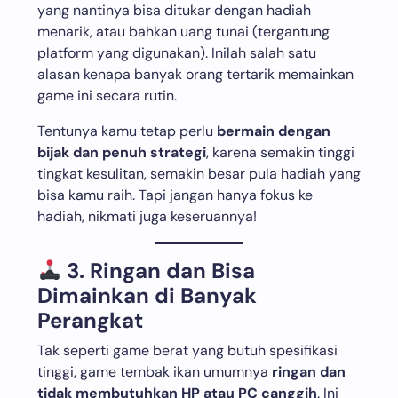
yang nantinya bisa ditukar dengan hadiah
menarik, atau bahkan uang tunai (tergantung
platform yang digunakan). Inilah salah satu
alasan kenapa banyak orang tertarik memainkan
game ini secara rutin.
Tentunya kamu tetap perlu
bermain dengan
bijak dan penuh strategi
, karena semakin tinggi
tingkat kesulitan, semakin besar pula hadiah yang
bisa kamu raih. Tapi jangan hanya fokus ke
hadiah, nikmati juga keseruannya!
3.
Ringan dan Bisa
Dimainkan di Banyak
Perangkat
Tak seperti game berat yang butuh spesifikasi
tinggi, game tembak ikan umumnya
ringan dan
tidak membutuhkan HP atau PC canggih
. Ini