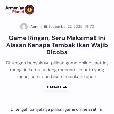
Skip
to
content
Admin
September 22, 2025
70
Game Ringan, Seru Maksimal! Ini
Alasan Kenapa Tembak Ikan Wajib
Dicoba
Di tengah banyaknya pilihan game online saat ini,
mungkin kamu sedang mencari sesuatu yang
ringan, seru, dan bisa dimainkan kapan…
TEMBAK IKAN
Di tengah banyaknya pilihan game online saat ini,