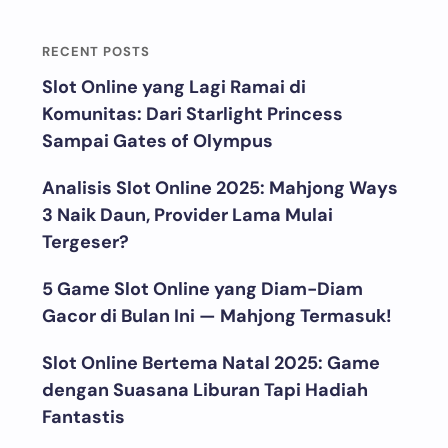
RECENT POSTS
Slot Online yang Lagi Ramai di
Komunitas: Dari Starlight Princess
Sampai Gates of Olympus
Analisis Slot Online 2025: Mahjong Ways
3 Naik Daun, Provider Lama Mulai
Tergeser?
5 Game Slot Online yang Diam-Diam
Gacor di Bulan Ini — Mahjong Termasuk!
Slot Online Bertema Natal 2025: Game
dengan Suasana Liburan Tapi Hadiah
Fantastis