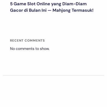
5 Game Slot Online yang Diam-Diam
Gacor di Bulan Ini — Mahjong Termasuk!
RECENT COMMENTS
No comments to show.